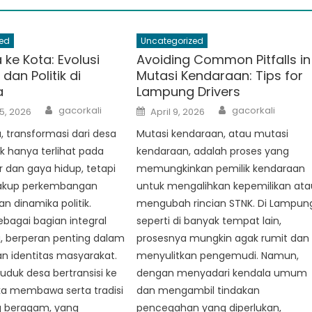
ed
Uncategorized
 ke Kota: Evolusi
Avoiding Common Pitfalls in
an Politik di
Mutasi Kendaraan: Tips for
a
Lampung Drivers
Author
Author
Posted
gacorkali
gacorkali
5, 2026
April 9, 2026
on
a, transformasi dari desa
Mutasi kendaraan, atau mutasi
ak hanya terlihat pada
kendaraan, adalah proses yang
ur dan gaya hidup, tetapi
memungkinkan pemilik kendaraan
akup perkembangan
untuk mengalihkan kepemilikan ata
 dinamika politik.
mengubah rincian STNK. Di Lampun
bagai bagian integral
seperti di banyak tempat lain,
, berperan penting dalam
prosesnya mungkin agak rumit dan
n identitas masyarakat.
menyulitkan pengemudi. Namun,
uduk desa bertransisi ke
dengan menyadari kendala umum
ka membawa serta tradisi
dan mengambil tindakan
ng beragam, yang
pencegahan yang diperlukan,