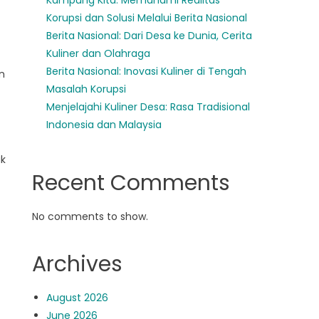
Kampung Kita: Memahami Realitas
Korupsi dan Solusi Melalui Berita Nasional
Berita Nasional: Dari Desa ke Dunia, Cerita
Kuliner dan Olahraga
Berita Nasional: Inovasi Kuliner di Tengah
n
Masalah Korupsi
Menjelajahi Kuliner Desa: Rasa Tradisional
Indonesia dan Malaysia
uk
Recent Comments
No comments to show.
Archives
August 2026
June 2026