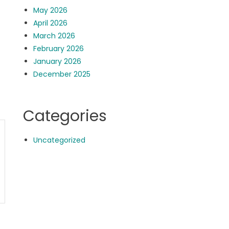
May 2026
April 2026
March 2026
February 2026
January 2026
December 2025
Categories
Uncategorized