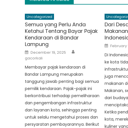
Uncategorized
Uncategoriz
Semua yang Perlu Anda
Dari Desa
Ketahui Tentang Bayar Pajak
Makanan d
Kendaraan di Bandar
Indonesi
Lampung
Posted
February 
on
Author
Posted
December 19, 2025
on
Di Indonesi
gacorkali
ke kota tid
Membayar pajak kendaraan di
infrastrukt
Bandar Lampung merupakan
juga menc
tanggung jawab penting bagi semua
makanan dan
pemilik kendaraan. Pajak-pajak ini
Makanan, se
berkontribusi terhadap pemeliharaan
dari budaya
dan pengembangan infrastruktur
menciptaka
dan layanan kota, sehingga penting
Ketika pend
untuk selalu mengetahui proses dan
kota, mere
persyaratan pembayarannya. Berikut
kuliner ya