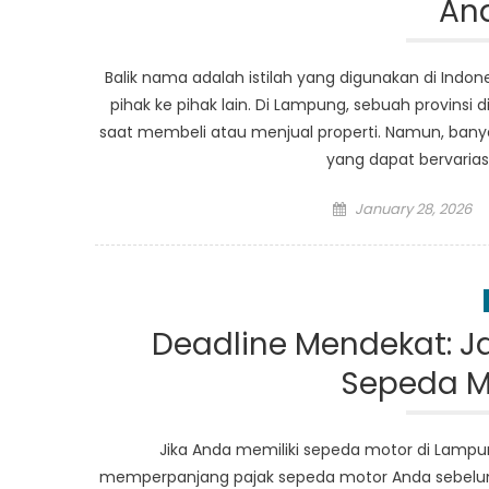
An
Balik nama adalah istilah yang digunakan di Indo
pihak ke pihak lain. Di Lampung, sebuah provins
saat membeli atau menjual properti. Namun, banya
yang dapat bervariasi
Posted
January 28, 2026
on
Deadline Mendekat: J
Sepeda M
Jika Anda memiliki sepeda motor di Lampu
memperpanjang pajak sepeda motor Anda sebelum 