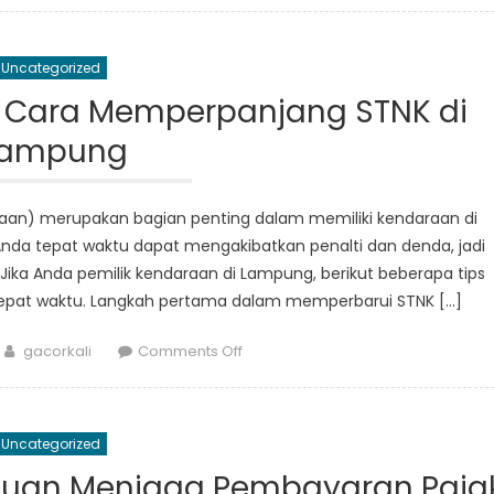
Fines
and
Uncategorized
Penalties:
Why
 Cara Memperpanjang STNK di
Perpanjang
Lampung
STNK
in
Bandar
an) merupakan bagian penting dalam memiliki kendaraan di
Lampung
nda tepat waktu dapat mengakibatkan penalti dan denda, jadi
is
 Jika Anda pemilik kendaraan di Lampung, berikut beberapa tips
Important
epat waktu. Langkah pertama dalam memperbarui STNK […]
Author
on
gacorkali
Comments Off
Menghindari
Hukuman:
Cara
Uncategorized
Memperpanjang
STNK
duan Menjaga Pembayaran Paja