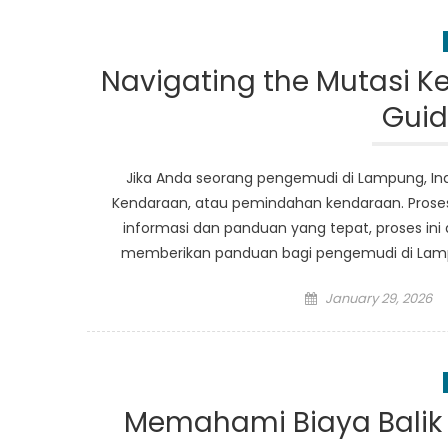
Navigating the Mutasi K
Guid
Jika Anda seorang pengemudi di Lampung, Ind
Kendaraan, atau pemindahan kendaraan. Pro
informasi dan panduan yang tepat, proses ini d
memberikan panduan bagi pengemudi di Lampu
Posted
January 29, 2026
on
Memahami Biaya Balik