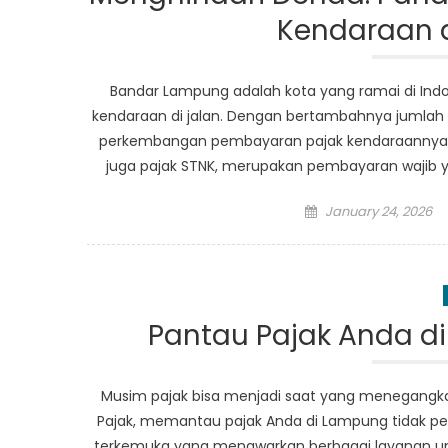
Kendaraan 
Bandar Lampung adalah kota yang ramai di Ind
kendaraan di jalan. Dengan bertambahnya jumlah k
perkembangan pembayaran pajak kendaraannya u
juga pajak STNK, merupakan pembayaran wajib y
Posted
January 24, 2026
on
Pantau Pajak Anda d
Musim pajak bisa menjadi saat yang menegangka
Pajak, memantau pajak Anda di Lampung tidak per
terkemuka yang menawarkan berbagai layanan unt