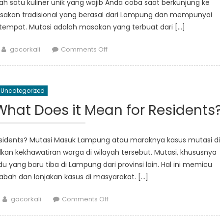
h satu kuliner unik yang wajib Anda coba saat berkunjung ke
akan tradisional yang berasal dari Lampung dan mempunyai
etempat. Mutasi adalah masakan yang terbuat dari […]
Author
on
gacorkali
Comments Off
Menemukan
Cita
Rasa
Uncategorized
Mutasi
yang
hat Does it Mean for Residents
Unik
di
Lampung
sidents? Mutasi Masuk Lampung atau maraknya kasus mutasi di
kekhawatiran warga di wilayah tersebut. Mutasi, khususnya
u yang baru tiba di Lampung dari provinsi lain. Hal ini memicu
abah dan lonjakan kasus di masyarakat. […]
Author
on
gacorkali
Comments Off
Mutasi