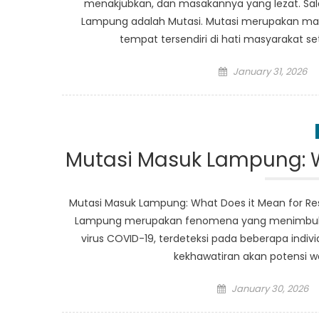
menakjubkan, dan masakannya yang lezat. Sala
Lampung adalah Mutasi. Mutasi merupakan mas
tempat tersendiri di hati masyarakat s
Posted
January 31, 2026
on
Mutasi Masuk Lampung: W
Mutasi Masuk Lampung: What Does it Mean for Re
Lampung merupakan fenomena yang menimbulkan 
virus COVID-19, terdeteksi pada beberapa individ
kekhawatiran akan potensi w
Posted
January 30, 2026
on