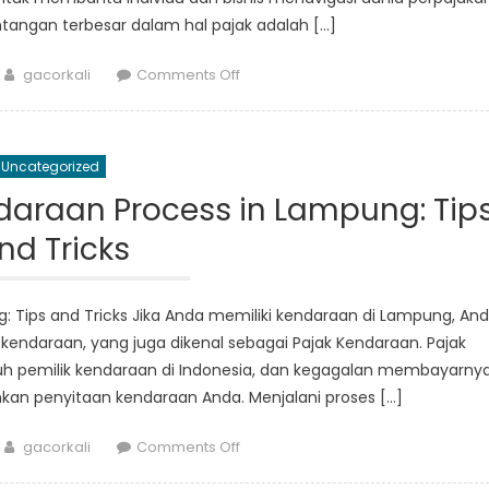
ntangan terbesar dalam hal pajak adalah […]
Author
on
gacorkali
Comments Off
Pantau
Pajak
Anda
Uncategorized
di
Lampung
daraan Process in Lampung: Tip
dengan
nd Tricks
Cek
Pajak
: Tips and Tricks Jika Anda memiliki kendaraan di Lampung, An
endaraan, yang juga dikenal sebagai Pajak Kendaraan. Pajak
ruh pemilik kendaraan di Indonesia, dan kegagalan membayarny
an penyitaan kendaraan Anda. Menjalani proses […]
Author
on
gacorkali
Comments Off
Navigating