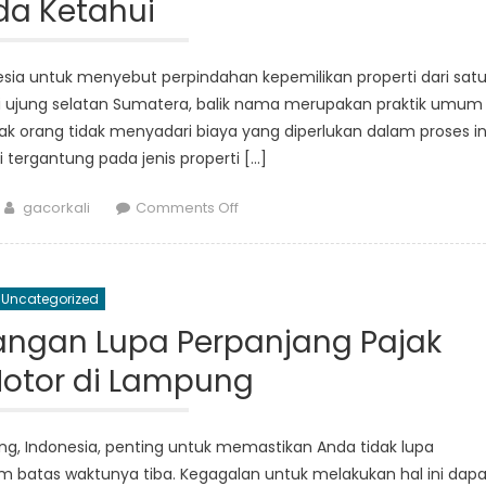
da Ketahui
Lampung:
A
Guide
nesia untuk menyebut perpindahan kepemilikan properti dari sat
for
i di ujung selatan Sumatera, balik nama merupakan praktik umum
Drivers
k orang tidak menyadari biaya yang diperlukan dalam proses ini
 tergantung pada jenis properti […]
Author
on
gacorkali
Comments Off
Memahami
Biaya
Balik
Uncategorized
Nama
di
angan Lupa Perpanjang Pajak
Lampung:
otor di Lampung
Yang
Perlu
Anda
ng, Indonesia, penting untuk memastikan Anda tidak lupa
Ketahui
batas waktunya tiba. Kegagalan untuk melakukan hal ini dapa