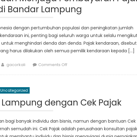
di
di Bandar Lampung
Lampung
onesia dengan pertumbuhan populasi dan peningkatan jumlah
endaraan ini, penting bagi seluruh warga untuk selalu mengikut
ntuk menghindari denda dan denda. Pajak kendaraan, disebut
ang harus dilakukan oleh semua pemilik kendaraan kepada […]
Author
on
gacorkali
Comments Off
Menghindari
Denda:
Panduan
Uncategorized
Menjaga
Pembayaran
i Lampung dengan Cek Pajak
Pajak
Kendaraan
di
n bagi banyak individu dan bisnis, namun dengan bantuan Cek
Bandar
nah semudah ini. Cek Pajak adalah perusahaan konsultan paja
Lampung
uk membantu individu dan bisnis menavigasi dunia perpajaka