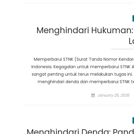
Menghindari Hukuman:
Memperbarui STNK (Surat Tanda Nomor Kendara
Indonesia. Kegagalan untuk memperbarui STNK A
sangat penting untuk terus melakukan tugas ini.
menghindari denda dan memperbarui STNK t
Posted
January 25, 2026
on
Menghindari Denda: Pan