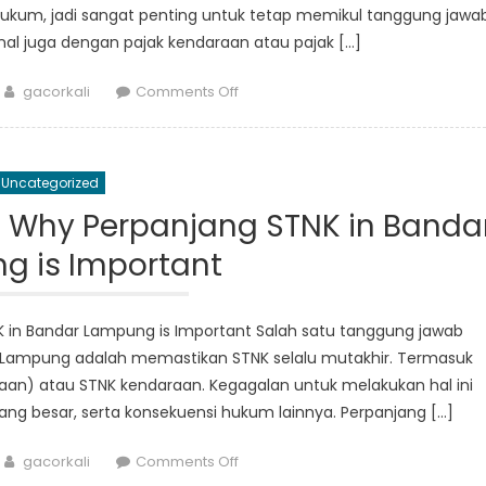
kum, jadi sangat penting untuk tetap memikul tanggung jawa
enal juga dengan pajak kendaraan atau pajak […]
Author
on
gacorkali
Comments Off
Deadline
Mendekat:
Jangan
Uncategorized
Lupa
Perpanjang
s: Why Perpanjang STNK in Banda
Pajak
g is Important
Sepeda
Motor
di
NK in Bandar Lampung is Important Salah satu tanggung jawab
Lampung
r Lampung adalah memastikan STNK selalu mutakhir. Termasuk
n) atau STNK kendaraan. Kegagalan untuk melakukan hal ini
 besar, serta konsekuensi hukum lainnya. Perpanjang […]
Author
on
gacorkali
Comments Off
Avoid