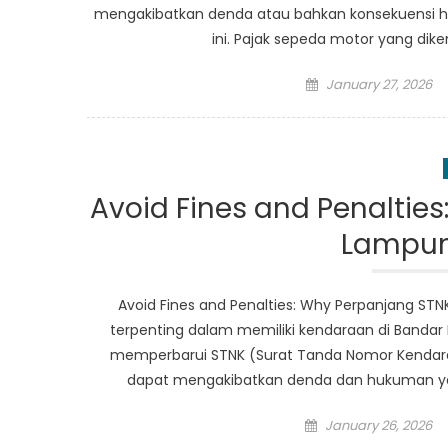
mengakibatkan denda atau bahkan konsekuensi hu
ini. Pajak sepeda motor yang dik
Posted
January 27, 2026
on
Avoid Fines and Penaltie
Lampun
Avoid Fines and Penalties: Why Perpanjang ST
terpenting dalam memiliki kendaraan di Banda
memperbarui STNK (Surat Tanda Nomor Kendaraa
dapat mengakibatkan denda dan hukuman yang
Posted
January 26, 2026
on