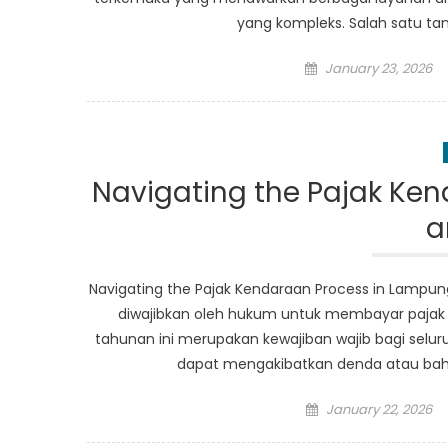
yang kompleks. Salah satu ta
Posted
January 23, 2026
on
Navigating the Pajak Ken
a
Navigating the Pajak Kendaraan Process in Lampung
diwajibkan oleh hukum untuk membayar pajak k
tahunan ini merupakan kewajiban wajib bagi selu
dapat mengakibatkan denda atau bahk
Posted
January 22, 2026
on