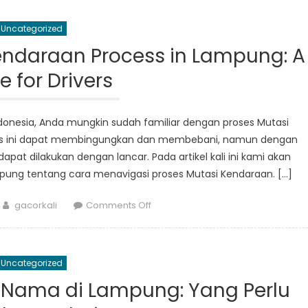
Masuk
Lampung:
Uncategorized
What
Does
endaraan Process in Lampung: A
it
e for Drivers
Mean
for
Residents?
onesia, Anda mungkin sudah familiar dengan proses Mutasi
ses ini dapat membingungkan dan membebani, namun dengan
apat dilakukan dengan lancar. Pada artikel kali ini kami akan
ng tentang cara menavigasi proses Mutasi Kendaraan. […]
Author
on
gacorkali
Comments Off
Navigating
the
Mutasi
Uncategorized
Kendaraan
Process
 Nama di Lampung: Yang Perlu
in