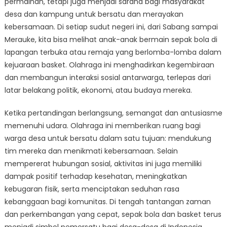
permainan, tetapi juga menjadi sarana bagi masyarakat
Basket:
Olahraga
desa dan kampung untuk bersatu dan merayakan
yang
kebersamaan. Di setiap sudut negeri ini, dari Sabang sampai
Menyatukan
Merauke, kita bisa melihat anak-anak bermain sepak bola di
Desa-
lapangan terbuka atau remaja yang berlomba-lomba dalam
desa
kejuaraan basket. Olahraga ini menghadirkan kegembiraan
di
dan membangun interaksi sosial antarwarga, terlepas dari
Indonesia
latar belakang politik, ekonomi, atau budaya mereka.
Ketika pertandingan berlangsung, semangat dan antusiasme
memenuhi udara. Olahraga ini memberikan ruang bagi
warga desa untuk bersatu dalam satu tujuan: mendukung
tim mereka dan menikmati kebersamaan. Selain
mempererat hubungan sosial, aktivitas ini juga memiliki
dampak positif terhadap kesehatan, meningkatkan
kebugaran fisik, serta menciptakan seduhan rasa
kebanggaan bagi komunitas. Di tengah tantangan zaman
dan perkembangan yang cepat, sepak bola dan basket terus