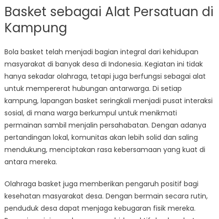
Basket sebagai Alat Persatuan di
Kampung
Bola basket telah menjadi bagian integral dari kehidupan
masyarakat di banyak desa di Indonesia. Kegiatan ini tidak
hanya sekadar olahraga, tetapi juga berfungsi sebagai alat
untuk mempererat hubungan antarwarga. Di setiap
kampung, lapangan basket seringkali menjadi pusat interaksi
sosial, di mana warga berkumpul untuk menikmati
permainan sambil menjalin persahabatan. Dengan adanya
pertandingan lokal, komunitas akan lebih solid dan saling
mendukung, menciptakan rasa kebersamaan yang kuat di
antara mereka.
Olahraga basket juga memberikan pengaruh positif bagi
kesehatan masyarakat desa. Dengan bermain secara rutin,
penduduk desa dapat menjaga kebugaran fisik mereka.