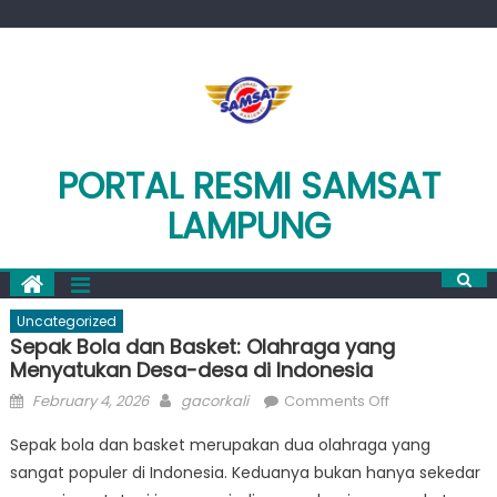
Skip
to
content
PORTAL RESMI SAMSAT
LAMPUNG
Uncategorized
Sepak Bola dan Basket: Olahraga yang
Menyatukan Desa-desa di Indonesia
Posted
Author
on
February 4, 2026
gacorkali
Comments Off
on
Sepak
Sepak bola dan basket merupakan dua olahraga yang
Bola
sangat populer di Indonesia. Keduanya bukan hanya sekedar
dan