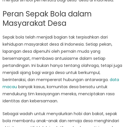
menjadi simbol pemersatu bagi desa-desa di Indonesia.
Peran Sepak Bola dalam
Masyarakat Desa
Sepak bola telah menjadi bagian tak terpisahkan dari
kehidupan masyarakat desa di Indonesia. Setiap pekan,
lapangan desa dipenuhi oleh pemain muda yang
bersemangat, membawa antusiasme dalam setiap
pertandingan. Ini bukan hanya tentang olahraga, tetapi juga
menjadi ajang bagi warga desa untuk berkumpul,
berinteraksi, dan mempererat hubungan antarwarga.
data
macau
banyak kasus, komunitas desa bersatu untuk
mendukung tim kesayangan mereka, menciptakan rasa
identitas dan kebersamaan.
Sebagai wadah untuk menyalurkan hobi dan bakat, sepak
bola membantu anak-anak dan remaja desa menghindari