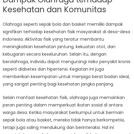
Kesehatan dan Komunitas
Olahraga seperti sepak bola dan basket memiliki dampak
signifikan terhadap kesehatan fisik masyarakat di desa-desa
Indonesia. Aktivitas fisik yang teratur membantu
meningkatkan kesehatan jantung, kekuatan otot, dan
kebugaran secara keseluruhan. Selain itu, dengan
berolahraga, individu dapat mengurangi risiko penyakit kronis
seperti diabetes dan hipertensi. Kegiatan ini juga
memberikan kesempatan untuk menjaga berat badan ideal,
yang sangat penting bagi kesehatan jangka panjang.
Selain manfaat kesehatan fisik, olahraga juga memainkan
peran penting dalam memperkuat ikatan sosial di antara
warga desa. Ketika masyarakat berkumpul untuk bermain
sepak bola atau basket, mereka tidak hanya berkompetisi,
tetapi juga saling mendukung dan berinteraksi. Hal ini