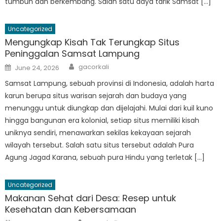
tumbuh dan berkembang. Salah satu daya tarik Samsat […]
Uncategorized
Mengungkap Kisah Tak Terungkap Situs
Peninggalan Samsat Lampung
Author
Posted
gacorkali
June 24, 2026
on
Samsat Lampung, sebuah provinsi di Indonesia, adalah harta
karun berupa situs warisan sejarah dan budaya yang
menunggu untuk diungkap dan dijelajahi. Mulai dari kuil kuno
hingga bangunan era kolonial, setiap situs memiliki kisah
uniknya sendiri, menawarkan sekilas kekayaan sejarah
wilayah tersebut. Salah satu situs tersebut adalah Pura
Agung Jagad Karana, sebuah pura Hindu yang terletak […]
Uncategorized
Makanan Sehat dari Desa: Resep untuk
Kesehatan dan Kebersamaan
Author