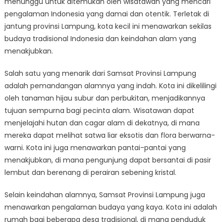
menunggu untuk ditemukan oleh wisatawan yang mencari
Gems
of
pengalaman Indonesia yang damai dan otentik. Terletak di
Samsat
jantung provinsi Lampung, kota kecil ini menawarkan sekilas
Provinsi
budaya tradisional Indonesia dan keindahan alam yang
Lampung
menakjubkan.
Salah satu yang menarik dari Samsat Provinsi Lampung
adalah pemandangan alamnya yang indah. Kota ini dikelilingi
oleh tanaman hijau subur dan perbukitan, menjadikannya
tujuan sempurna bagi pecinta alam. Wisatawan dapat
menjelajahi hutan dan cagar alam di dekatnya, di mana
mereka dapat melihat satwa liar eksotis dan flora berwarna-
warni. Kota ini juga menawarkan pantai-pantai yang
menakjubkan, di mana pengunjung dapat bersantai di pasir
lembut dan berenang di perairan sebening kristal.
Selain keindahan alamnya, Samsat Provinsi Lampung juga
menawarkan pengalaman budaya yang kaya. Kota ini adalah
rumah bagi beberapa desa tradisional, di mana penduduk