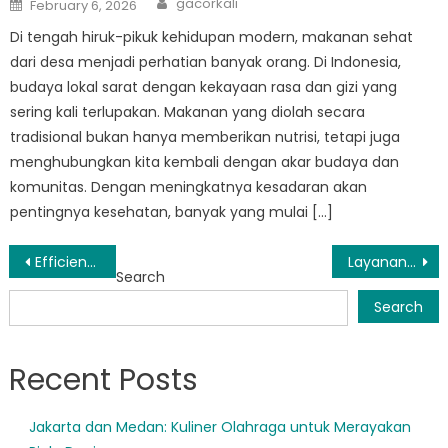
Posted
gacorkali
February 6, 2026
on
Di tengah hiruk-pikuk kehidupan modern, makanan sehat
dari desa menjadi perhatian banyak orang. Di Indonesia,
budaya lokal sarat dengan kekayaan rasa dan gizi yang
sering kali terlupakan. Makanan yang diolah secara
tradisional bukan hanya memberikan nutrisi, tetapi juga
menghubungkan kita kembali dengan akar budaya dan
komunitas. Dengan meningkatnya kesadaran akan
pentingnya kesehatan, banyak yang mulai […]
Post
Efficient Service at Samsat Kota Bandar Lampung Saves Residents Time and Money
Layanan Baru Ditawarkan di Samsat Lampung Selatan untuk Meningkatkan Pengalaman Pelanggan
Search
navigation
Search
Recent Posts
Jakarta dan Medan: Kuliner Olahraga untuk Merayakan