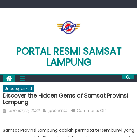
Skip
to
content
PORTAL RESMI SAMSAT
LAMPUNG
Uncategorized
Discover the Hidden Gems of Samsat Provinsi
Lampung
Posted
Author
on
January 5, 2026
gacorkali
Comments Off
on
Discover
the
Samsat Provinsi Lampung adalah permata tersembunyi yang
Hidden